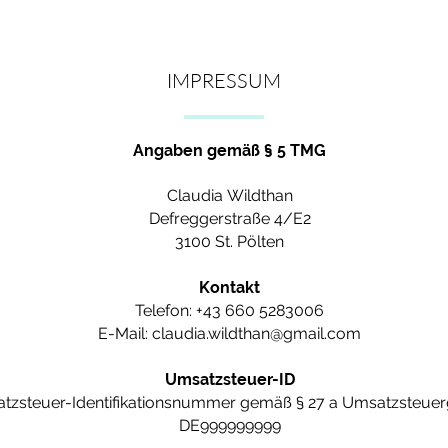
IMPRESSUM
e auf „Text bearbeiten” oder doppelklicke auf das Textfeld, um In
Angaben gemäß § 5 TMG
inzu, die du mit deinen Besuchern teilen möchtest.
Claudia
Wildthan
Defreggerstraße 4/E2
3100 St. Pölten
Kontakt
Telefon: +43 660 5283006
E-Mail:
claudia.wildthan@gmail.com
Umsatzsteuer-ID
tzsteuer-Identifikationsnummer gemäß § 27 a Umsatzsteuer
DE999999999