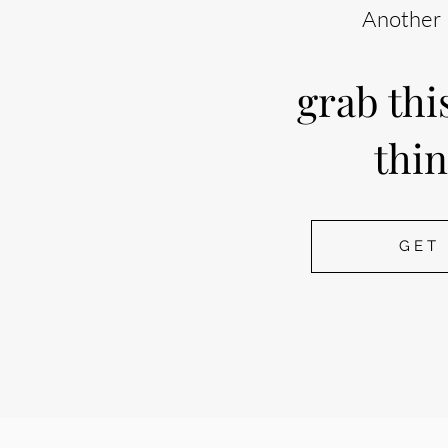
Another 
grab th
thi
GET