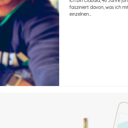
Ich bin Claudia, 46 Jahre ju
fasziniert davon, was ich m
einzelnen...