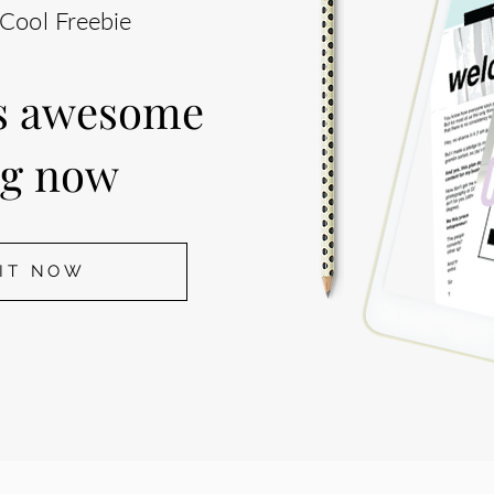
Cool Freebie
is awesome
ng now
 IT NOW