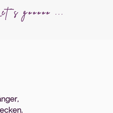
et
´s gooooo ...
änger,
decken.