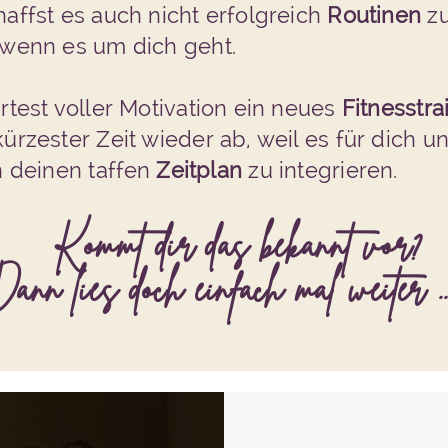
affst es auch nicht erfolgreich
Routinen
zu
 wenn es um dich geht.
rtest voller Motivation ein neues
Fitnesstra
ürzester Zeit wieder ab, weil es für dich u
in deinen
t
affen
Zeitplan
zu integrieren.
Kommt dir das bekannt vor?
ann lies doch einfach mal weiter ..