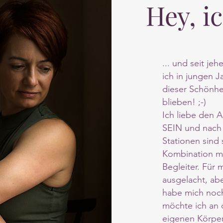
Hey, ic
... und seit je
ich in jungen 
dieser Schönhe
blieben! ;-)
Ich liebe den 
SEIN und nach 
Stationen sind 
Kombination mi
Begleiter. Für
ausgelacht, ab
habe mich noch
möchte ich an 
eigenen Körper