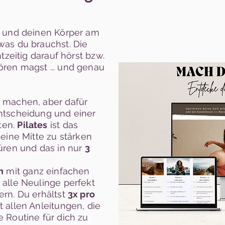
h und deinen Körper am
was du brauchst. Die
tzeitig darauf hörst bzw.
ren magst ... und genau
 machen, aber dafür
ntscheidung und einer
ten.
Pilates
ist das
eine Mitte zu stärken
üren und das in nur
3
n
mit ganz einfachen
alle Neulinge perfekt
rn. Du erhältst
3x pro
t allen Anleitungen, die
 Routine für dich zu