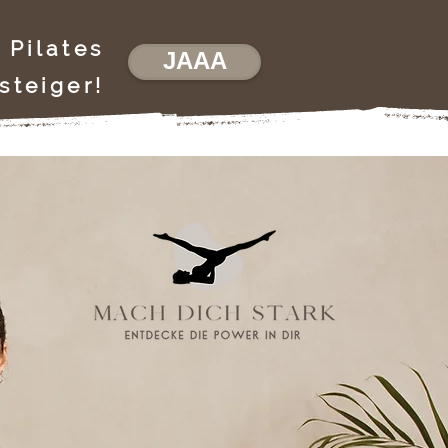
n Pilates
JAAA
steiger!