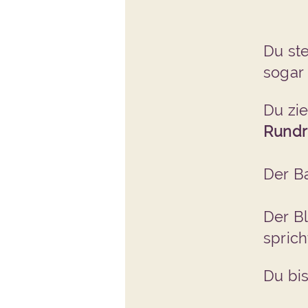
Du ste
soga
Du zie
Rundr
Der B
Der Bl
sprich
Du bi