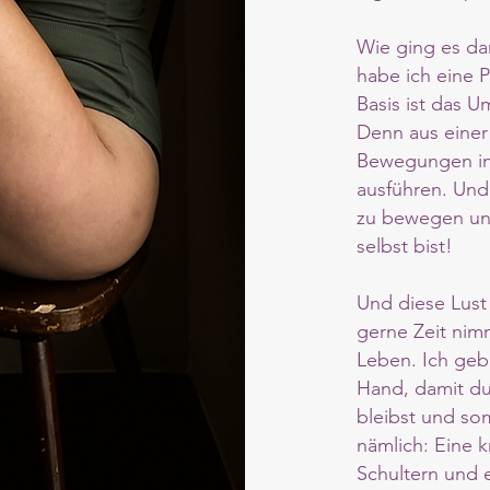
Wie ging es da
habe ich eine 
Basis ist das U
Denn aus einer 
Bewegungen in 
ausführen. Und
zu bewegen und
selbst bist!
Und diese Lus
gerne Zeit nim
Leben. Ich geb
Hand, damit du 
bleibst und som
nämlich: Eine k
Schultern und 