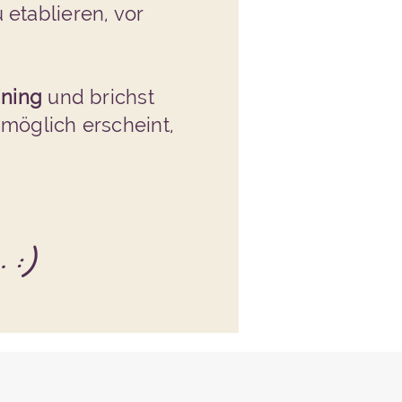
 etablieren, vor
ining
und brichst
nmöglich erscheint,
. :)