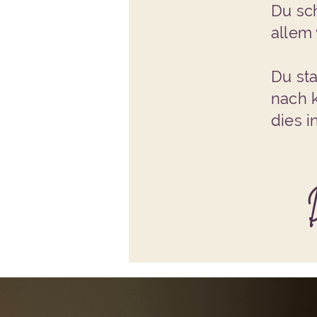
Du sch
allem
Du sta
nach k
dies 
D