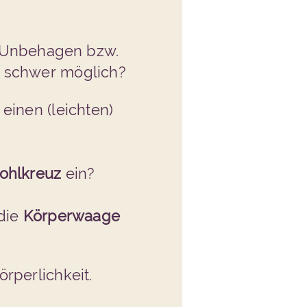
Unbehagen
bzw.
ur schwer möglich?
einen (leichten)
ohlkreuz
ein?
 die
Körperwaage
rperlichkeit.